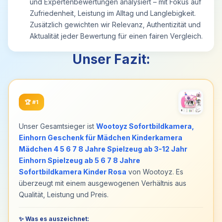
und Expertenbewertungen analysiert – mit Fokus auf
【Das perfekte Geschenk für kleine
Zufriedenheit, Leistung im Alltag und Langlebigkeit.
Rennfahrerinnen】 Mit einfachen Steuerungen
Zusätzlich gewichten wir Relevanz, Authentizität und
und einem hübschen Design ist dieses Auto das
Aktualität jeder Bewertung für einen fairen Vergleich.
ideale Geschenk für 3 4 5 6 7 8 9 10 jähriges
Mädchen. Egal ob zum Geburtstag, zu
Unser Fazit:
Weihnachten oder einfach als Überraschung,
dieses Auto wird garantiert nicht nur als
geschenkideen für mädchen 3 4 5 6 7 8 9 10
jahre geliebt. Die glänzenden Lichter,
🏆
#1
aufregenden Funktionen und das bezaubernde
Einhorn-Thema machen es zu einem Spielzeug,
Unser Gesamtsieger ist
Wootoyz Sofortbildkamera,
das Mädchen immer wieder gerne in die Hand
nehmen.
Einhorn Geschenk für Mädchen Kinderkamera
Mädchen 4 5 6 7 8 Jahre Spielzeug ab 3-12 Jahr
Einhorn Spielzeug ab 5 6 7 8 Jahre
Sofortbildkamera Kinder Rosa
von Wootoyz. Es
überzeugt mit einem ausgewogenen Verhältnis aus
Qualität, Leistung und Preis.
✨ Was es auszeichnet: