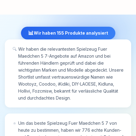
Technologie können mehrere Autos gleichzeitig
ohne Interferenzen miteinander fahren. Diese
Funktion bietet Mädchen die Freiheit, längere
Spielzeiten zu genießen und wettbewerbsfähig
📊
Wir haben 155 Produkte analysiert
mit Freunden zu fahren. Es ist das perfekte
Kinderspielzeug ab 3 4 5 6 7 8 9 10 Jahre, das
sowohl drinnen als auch draußen für
🔍
Wir haben die relevantesten Spielzeug Fuer
unterbrechungsfreien Spaß sorgt.
Maedchen 5 7-Angebote auf Amazon und bei
【Realistisches Renngefühl mit Unicorn-Design】
führenden Händlern geprüft und dabei die
Neben dem beeindruckenden Aussehen
wichtigsten Marken und Modelle abgedeckt. Unsere
überzeugt dieses Spielzeug mit einem
Shortlist umfasst vertrauenswürdige Namen wie
detailreichen Innenraum, der ein kleines Lenkrad,
Wootoyz, Coodoo, iKidiki, DIY-LAOESE, Kidluna,
Sitze und Armaturenbrett umfasst, was jedes
Hollivi, Fozcmisw, bekannt für verlässliche Qualität
Rennen noch aufregender macht. Das pinke
und durchdachtes Design.
Einhorn-Design bringt Mädchen in eine traumhafte
Welt, die sie während des Spiels begleiten wird.
Diese besondere Mischung macht es zu einem
der beliebtesten Geburtstagsgeschenk Mädchen
⭐
Um das beste Spielzeug Fuer Maedchen 5 7 von
3 4 5 6 7 8 9 10 Jahre und lässt jedes Spiel zu
heute zu bestimmen, haben wir 776 echte Kunden-
einem unvergesslichen Erlebnis werden.