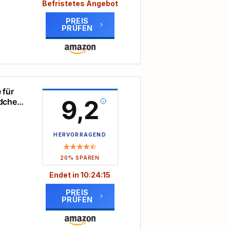
den
Befristetes Angebot
PREIS
PRÜFEN
viel
Zeit.
 für
ndere
of
9,2
ädchen
en
HERVORRAGEND
 Mini
ung
20% SPAREN
aus
Endet in
10
:
24
:
14
 von
PREIS
lügels
PRÜFEN
gt