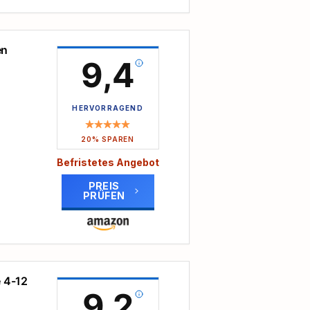
htes
r (42
ng
on
en
 als
9,4
 die
ren,
HERVORRAGEND
20% SPAREN
ab 3
sen
Befristetes Angebot
ht es
PREIS
PRÜFEN
 600
fert
e 4-12
n!
9,2
ert