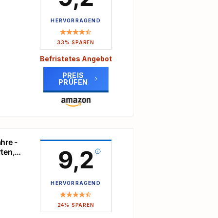
e und
ben
HERVORRAGEND
Unser
33% SPAREN
eser
Befristetes Angebot
PREIS
auspaß
PRÜFEN
et für
ier-
hre -
9,2
rten,
set
tmodus
ur
HERVORRAGEND
-
24% SPAREN
-