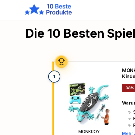
Die 10 Besten Spie
MONKR
Kinde
1
Drehb
Jahre
38%
Warum
MONKROY
Mehr 