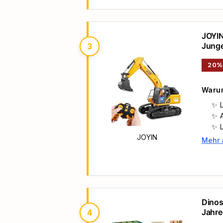
JOYIN
Junge
3
Gebu
20%
Warum
JOYIN
Mehr 
Haupt
Dinos
Jahre
4