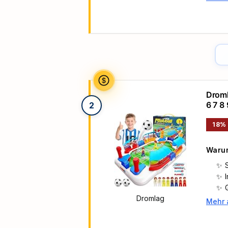
Haupt
Droml
6 7 8
2
Spiel
18%
Warum
Dromlag
Mehr 
Haupt