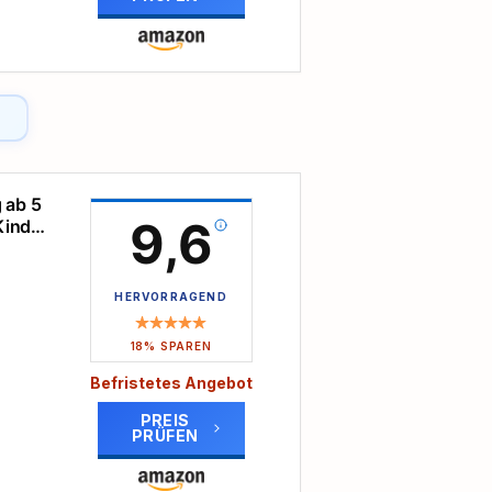
s
n
nnen
 die
 ab 5
ank
9,6
Kinder
esen,
n
n ihn
HERVORRAGEND
r
en
18% SPAREN
 und
leine
Befristetes Angebot
PREIS
Aus
PRÜFEN
e
t den