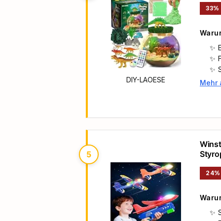
33%
Warum
DIY-LAOESE
Mehr 
Haupt
Winst
Styro
5
Gebur
24%
Warum