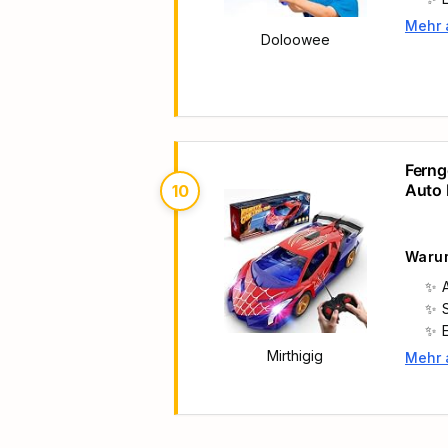
Mehr 
Haupt
Doloowee
Ferng
Auto 
10
Junge
Warum
Mirthigig
Mehr 
Haupt