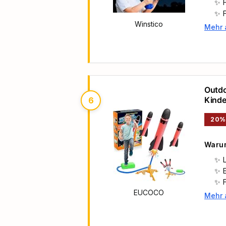
Winstico
Mehr 
Haupt
Outdo
Kinde
6
3-9 J
20%
Warum
EUCOCO
Mehr 
Haupt