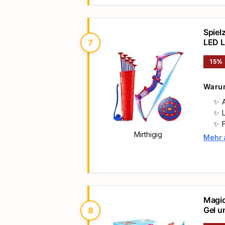
Spiel
LED L
7
Gesch
15%
Warum
Mirthigig
Mehr 
Haupt
Magic
Gel u
8
Kreat