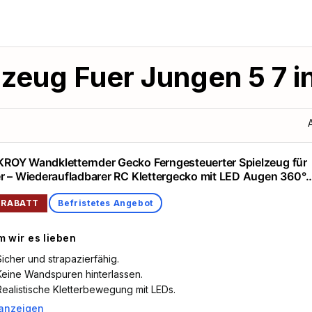
lzeug Fuer Jungen 5 7 
OY Wandkletternder Gecko Ferngesteuerter Spielzeug für
r – Wiederaufladbarer RC Klettergecko mit LED Augen 360°
ar Stoßfestes Geschenk für Jungen Mädchen ab 3 4 5 6 7 8
n
 RABATT
Befristetes Angebot
 wir es lieben
Sicher und strapazierfähig.
Keine Wandspuren hinterlassen.
Realistische Kletterbewegung mit LEDs.
anzeigen