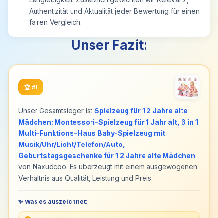
Hochstuhl beschäftigen, während sie putzen oder
Authentizität und Aktualität jeder Bewertung für einen
kochen - es hält das Kind glücklich und
fairen Vergleich.
beschäftigt. So haben Sie beruhigt Freiraum,
während Ihr Kind allein spielt.
Unser Fazit:
🎁Geschenk für 1-5 Jahr Mädchen: Unsere
magnetische Zeichentafel ist das ideale Geschenk
für Kinder im Alter von 1 bis 5 Jahren zu
Geburtstagen, Weihnachten, Thanksgiving,
🏆
#1
Neujahr und Kindertag. Die farbenfrohe,
kindgerechte Multifunktions-Lernplatte wird Ihre
Kinder lange Zeit erfreuen. Und Sie müssen sich
Unser Gesamtsieger ist
Spielzeug für 1 2 Jahre alte
keine Sorgen mehr darüber machen, dass Kinder
Mädchen: Montessori-Spielzeug für 1 Jahr alt, 6 in 1
an Wänden oder Tischen kritzeln.
Multi-Funktions-Haus Baby-Spielzeug mit
Musik/Uhr/Licht/Telefon/Auto,
Geburtstagsgeschenke für 1 2 Jahre alte Mädchen
von Naxudcoo. Es überzeugt mit einem ausgewogenen
Verhältnis aus Qualität, Leistung und Preis.
✨ Was es auszeichnet: