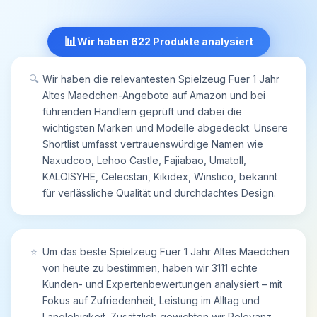
Leinwand für neue Zeichnungen zu hinterlassen.
🎨Angenehmere Handhabung: Der Stift ist
Ein Geschenk für Kinder.
ergonomisch geformt mit einer runden Spitze, die
📊
Wir haben 622 Produkte analysiert
für Kinder bequemer zu halten und zu malen ist.
Der Silikon-Stifthalter lässt sich leicht
herausnehmen und einsetzen. Die Stiftschlaufe
🔍
Wir haben die relevantesten Spielzeug Fuer 1 Jahr
verhindert effektiv, dass der Stift verloren geht.
Altes Maedchen-Angebote auf Amazon und bei
Der spezielle Silikongriff auf der Rückseite des
führenden Händlern geprüft und dabei die
Kinderspielzeugs macht es für Ihre Kinder noch
wichtigsten Marken und Modelle abgedeckt. Unsere
komfortabler und bequemer, das Malbrett
Shortlist umfasst vertrauenswürdige Namen wie
aufzuheben.
Naxudcoo, Lehoo Castle, Fajiabao, Umatoll,
🎨Sicheres & ökologisches Spielzeug: Unser
KALOISYHE, Celecstan, Kikidex, Winstico, bekannt
Zeichenbrett besteht aus BPA-freiem und
für verlässliche Qualität und durchdachtes Design.
umweltfreundlichem ABS-Kunststoff - eine
saubere und ökologische Möglichkeit, die
Malbedürfnisse Ihres Kindes zu erfüllen. Der
Radierknopf gleitet mühelos und sanft, lässt sich in
⭐
Um das beste Spielzeug Fuer 1 Jahr Altes Maedchen
Sekundenschnelle bedienen und bietet so eine
von heute zu bestimmen, haben wir 3111 echte
saubere Zeichenfläche für neue Kunstwerke,
Kunden- und Expertenbewertungen analysiert – mit
ohne die zarten Hände Ihres Kindes zu verletzen.
Fokus auf Zufriedenheit, Leistung im Alltag und
Mütter können ihr Baby mit dem Zeichenbrett im
Langlebigkeit. Zusätzlich gewichten wir Relevanz,