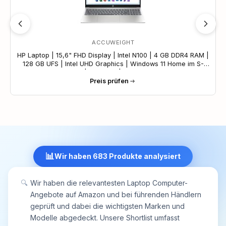
DisplayPort 1.2 (5Gb/​s, PD 3.0), 1x USB-A 3.0 (5Gb/​
s), 1x USB-A 2.0 (480Mb/​s), 1x Klinke, 1x
Hohlbuchse (Netzanschluss)
ACCUWEIGHT
HP Laptop | 15,6" FHD Display | Intel N100 | 4 GB DDR4 RAM |
128 GB UFS | Intel UHD Graphics | Windows 11 Home im S-
Modus | QWERTZ | Natural Silver
Preis prüfen
📊
Wir haben 683 Produkte analysiert
🔍
Wir haben die relevantesten Laptop Computer-
Angebote auf Amazon und bei führenden Händlern
geprüft und dabei die wichtigsten Marken und
Modelle abgedeckt. Unsere Shortlist umfasst