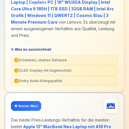
Laptop | Copilot+ PC | 16" WUXGA Display | Intel
Core Ultra 9 185H | 1TB SSD | 32GB RAM | Intel Arc
Grafik | Windows 11 | QWERTZ | Cosmic Blau | 3
Monate Premium Care
von Lenovo. Es überzeugt mit
einem ausgewogenen Verhältnis aus Qualität, Leistung
und Preis.
✨ Was es auszeichnet:
Schlankes, starkes Gehäuse
✓
OLED-Display mit Augenschutz
✓
Dolby Audio Klangqualität
✓
💎
Bester Wert
Das beste Preis‑Leistungs‑Verhältnis für die meisten
bietet
Apple 13" MacBook Neo Laptop mit A18 Pro