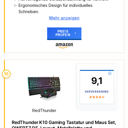
verschüttetes Wasser.
Ergonomisches Design für individuelles
Ergonomische Handballenauflage für noch mehr
Schreiben.
Komfort beim Gaming: Passt perfekt an die
Langlebige Tasten mit hoher Qualität.
Mehr anzeigen
Tastatur und gibt den Handgelenken bequemen,
sicheren Halt — unverzichtbar gerade bei
Haupt-Highlights
PREIS
längeren Sessions
PRÜFEN
【Gaming tastatur mit Knöpfen】AJAZZ AK820
Powered by Razer Chroma RGB für anpassbare
gaming tastatur 75 prozent mit Knöpfen
Beleuchtung: Mit 16,8 Millionen Farben und einer
verwendet die derzeit beliebte schraubenlose
Vielzahl von RGB-Effekten kannst du die Tastatur
Abstandshalterstruktur, die die Kollision zwischen
individuell anpassen und dynamische
den internen Komponenten der Tastatur und der
Beleuchtungseffekte bei Hunderten von Spielen
harten Schale der Tastatur weitgehend vermeidet,
mit Razer Chroma-Unterstützung erleben.
10
wenn Sie schlagen, indem mehrere kleine
9,1
Abstandshalter auf der oberen und unteren
Abdeckung gesetzt werden, um die
HERVORRAGEND
Positionierungsplatte zu unterstützen. Die
mehrschichtige Geräuschdämmung aus Baumwolle
reduziert hohle Geräusche und sorgt für ein
RedThunder
weicheres Tippgefühl.
【Poron Sandwich Cotton und PCB Single Key
RedThunder K10 Gaming Tastatur und Maus Set,
Slot Gaming Keyboard】 Die AK820 gaming