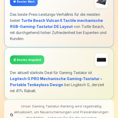
💎
Bester Wert
Das beste Preis‑Leistungs‑Verhältnis für die meisten
bietet
Turtle Beach Vulcan II Tactile mechanische
RGB-Gaming-Tastatur DE Layout
von Turtle Beach,
mit durchgehend hoher Zufriedenheit bei Experten und
Kunden.
💰
Bestes Angebot
Der aktuell stärkste Deal für Gaming Tastatur ist
Logitech G PRO Mechanische Gaming-Tastatur –
Portable Tenkeyless Design
bei Logitech G, derzeit
mit 41% Rabatt.
Unser Gaming Tastatur-Ranking wird regelmäßig
aktualisiert, um Neuerscheinungen und Preisänderungen
🔄
abzubilden – schauen Sie für die neuesten