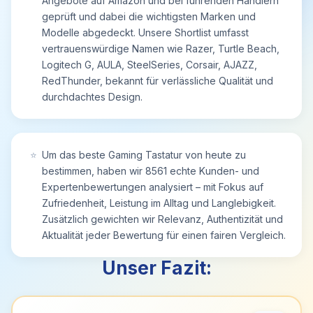
Angebote auf Amazon und bei führenden Händlern
schweiß- und rutschfeste Design gibt Ihnen die
geprüft und dabei die wichtigsten Marken und
volle Kontrolle.
Modelle abgedeckt. Unsere Shortlist umfasst
【Multifunktions- und Anti-Ghosting-Tasten】
vertrauenswürdige Namen wie Razer, Turtle Beach,
Diese Gaming-Tastatur verfügt über 25
Logitech G, AULA, SteelSeries, Corsair, AJAZZ,
konfliktfreie Tasten (n-Key-Rollover), 11
RedThunder, bekannt für verlässliche Qualität und
Multimedia-Tastenkombinationen (FN+F1~F10,
durchdachtes Design.
F12), 4 austauschbare „W/A/S/D“-Tasten, Lauter-
und Leiser-Tasten, Lichtgeschwindigkeit,
Helligkeitsanpassungstasten, Lichtmodus-
Umschalttasten usw., um sicherzustellen, dass das
⭐
Um das beste Gaming Tastatur von heute zu
Spiel dabei nicht unterbrochen wird und Sie
bestimmen, haben wir 8561 echte Kunden- und
weiterhin die Freude am Sieg genießen können.
Expertenbewertungen analysiert – mit Fokus auf
【Reaktionsfähigere Gaming-Maus】 RedThunder
Zufriedenheit, Leistung im Alltag und Langlebigkeit.
ergonomische Gaming-Maus mit
Zusätzlich gewichten wir Relevanz, Authentizität und
Hintergrundbeleuchtung bis zu 7200 DPI für hohe
Aktualität jeder Bewertung für einen fairen Vergleich.
Präzision und konsistente Reaktionsfähigkeit bei
jeder Geschwindigkeit. Die Maus hat eine längere
Unser Fazit:
Lebensdauer und Haltbarkeit gepaart mit
optimaler Reaktionsfähigkeit, was Ihnen einen
noch größeren Vorteil im Spiel verschafft.