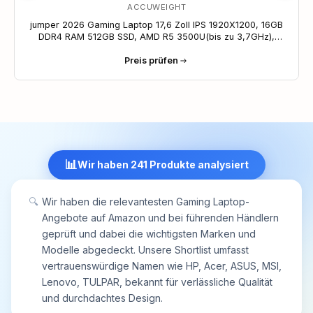
ACCUWEIGHT
Gaming-Tastatur!
jumper 2026 Gaming Laptop 17,6 Zoll IPS 1920X1200, 16GB
DDR4 RAM 512GB SSD, AMD R5 3500U(bis zu 3,7GHz),
Leuchtende Tastatur, Leichte Business und Studenten
Preis prüfen
Notebook, Vollfunktionale Typ-C/HDMI/WiFi6
📊
Wir haben 241 Produkte analysiert
🔍
Wir haben die relevantesten Gaming Laptop-
Angebote auf Amazon und bei führenden Händlern
geprüft und dabei die wichtigsten Marken und
Modelle abgedeckt. Unsere Shortlist umfasst
vertrauenswürdige Namen wie HP, Acer, ASUS, MSI,
Lenovo, TULPAR, bekannt für verlässliche Qualität
und durchdachtes Design.