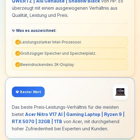
QWERTZ | Alu Gehäuse | Shadow Black
von HP. Es
überzeugt mit einem ausgewogenen Verhältnis aus
Qualität, Leistung und Preis.
✨ Was es auszeichnet:
Leistungsstarker Intel-Prozessor.
✓
Großzügiger Speicher und Speicherplatz.
✓
Beeindruckendes 2K-Display
✓
💎
Bester Wert
Das beste Preis‑Leistungs‑Verhältnis für die meisten
bietet
Acer Nitro V17 AI | Gaming Laptop | Ryzen 9 |
RTX 5070 | 32GB | 1TB
von Acer, mit durchgehend
hoher Zufriedenheit bei Experten und Kunden.