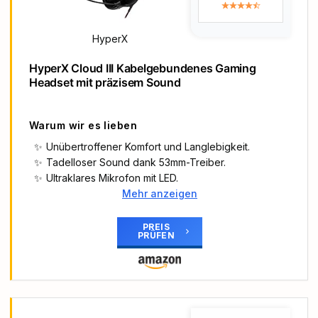
Ein Headset für alle Gaming-Plattformen: Die
Kopfhörer funktionieren mit PC oder Mac über
HyperX
USB-DAC oder 3,5-mm-Kabel, mit Spielkonsolen
wie PlayStation 4, Xbox One und Nintendo Switch
HyperX Cloud III Kabelgebundenes Gaming
Ultimativer Komfort: Die edlen, leichten Ohrpolster
Headset mit präzisem Sound
aus Kunstleder und der Kopfbügel reduzieren
den Druck auf die Ohren, und die Ohrpolster sind
praktischerweise um bis zu 90° drehbar
Warum wir es lieben
Unübertroffener Komfort und Langlebigkeit.
Tadelloser Sound dank 53mm-Treiber.
Ultraklares Mikrofon mit LED.
Mehr anzeigen
Haupt-Highlights
Bis zu 120 Stunden Akkulaufzeit: Extrem lange
PREIS
PRÜFEN
Gaming-Sessions ohne Ladepause – mit bis zu 120
Stunden Akkulaufzeit eignet sich das Cloud III
Wireless ideal für unterwegs, LAN-Partys oder
Dauereinsätze
Klarer Sound dank 53-mm-Treibern: