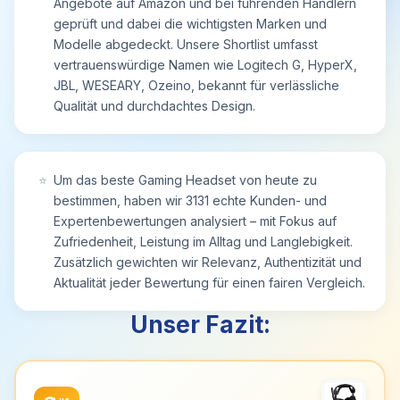
Angebote auf Amazon und bei führenden Händlern
Umschalten zwischen Bluetooth- sowie 2.4G-
geprüft und dabei die wichtigsten Marken und
Modus und zur Lautstärkeregelung,
Modelle abgedeckt. Unsere Shortlist umfasst
Sprachsteuerung, Steuerung der RGB-
vertrauenswürdige Namen wie Logitech G, HyperX,
Beleuchtung usw. Das 120°-einstellbare ENC-
JBL, WESEARY, Ozeino, bekannt für verlässliche
Mikrofon mit Geräuschunterdrückung ermöglicht
Qualität und durchdachtes Design.
einen klaren Sprachdialog und kann jederzeit
ausgeblendet werden, wenn es nicht benötigt
wird.
【Leistungsstarke Kompatibilität】 Plug and Play.
⭐
Um das beste Gaming Headset von heute zu
Duale kabellose Modi sind mit für PS5, PS4, PC,
bestimmen, haben wir 3131 echte Kunden- und
Mac, Game boy, Mobiltelefon, Laptop, Switch und
Expertenbewertungen analysiert – mit Fokus auf
anderen Geräten kompatibel, so dass die Spieler
Zufriedenheit, Leistung im Alltag und Langlebigkeit.
die Freiheit eines kabellosen Spielerlebnis nach
Zusätzlich gewichten wir Relevanz, Authentizität und
Herzenslust genießen können.
Aktualität jeder Bewertung für einen fairen Vergleich.
Wenn das Headset über den Bluetooth-Modus mit
PS4/PS5/PC verbunden ist, ist ein zusätzlicher
Unser Fazit:
Bluetooth-USB-Dongle erforderlich (nicht im
Lieferumfang enthalten).
2.4GHz-Modus und Bluetooth-Modus können
nicht gleichzeitig verwendet werden.