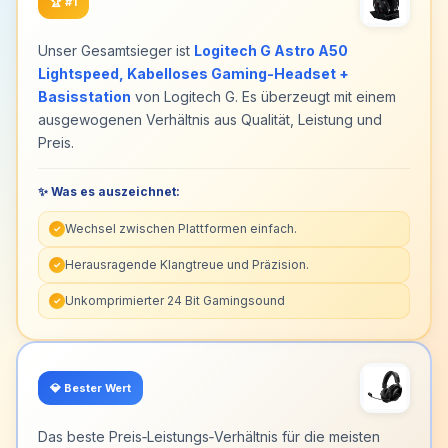
🏆
#1
Mit eingeschaltetem RGB-Beleuchtungsmodus
beträgt die Akkulaufzeit etwa 10 Stunden.
Unser Gesamtsieger ist
Logitech G Astro A50
Lightspeed, Kabelloses Gaming-Headset +
Basisstation
von Logitech G. Es überzeugt mit einem
ausgewogenen Verhältnis aus Qualität, Leistung und
Preis.
✨ Was es auszeichnet:
Wechsel zwischen Plattformen einfach.
✓
Herausragende Klangtreue und Präzision.
✓
Unkomprimierter 24 Bit Gamingsound
✓
💎
Bester Wert
Das beste Preis‑Leistungs‑Verhältnis für die meisten